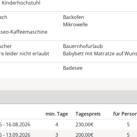
Kinderhochstuhl
fach
Backofen
Mikrowelle
seo-Kaffeemaschine
ucher
Bauernhofurlaub
e leider nicht erlaubt
Babybett mit Matratze auf Wun
Badesee
min. Tage
Tagespreis
für Perso
6 - 16.08.2026
4
230,00€
5
6 - 13.09.2026
3
200,00€
5